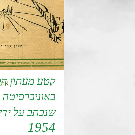
קטע מעתון הס
את 
באוניברסיטה 
שנכתב על ידי 
1954