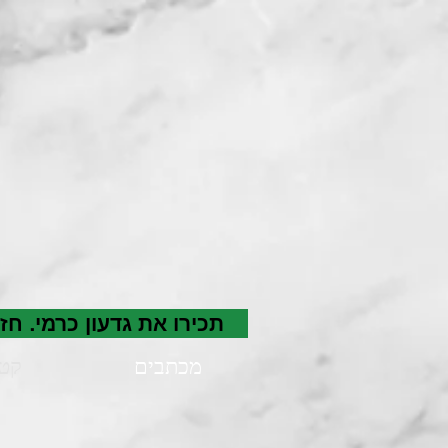
תכירו את גדעון כרמי. ח
מכתבים
קטע