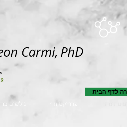
eon Carmi
,
PhD
cs
12
זרה לדף הבית
 עתונות
פרוייקט ח''י
גולשים כות