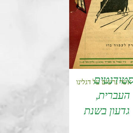
טודנטים
אשר נרשום על דגלינו
העברית,
גדעון בשנת